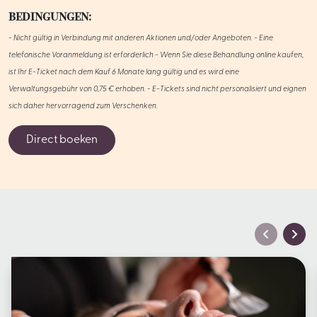
BEDINGUNGEN:
- Nicht gültig in Verbindung mit anderen Aktionen und/oder Angeboten. - Eine
telefonische Voranmeldung ist erforderlich - Wenn Sie diese Behandlung online kaufen,
ist Ihr E-Ticket nach dem Kauf 6 Monate lang gültig und es wird eine
Verwaltungsgebühr von 0,75 € erhoben. - E-Tickets sind nicht personalisiert und eignen
sich daher hervorragend zum Verschenken.
Direct boeken